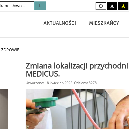
Kolory
czarno-
c
domyślne
biały
żó
AKTUALNOŚCI
MIESZKAŃCY
ZDROWIE
Zmiana lokalizacji przychodni
MEDICUS.
Utworzono: 18 kwiecień 2023
Odsłony: 8278