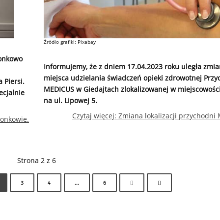
Źródło grafiki: Pixabay
Jonkowo
Informujemy, że z dniem 17.04.2023 roku uległa zmi
miejsca udzielania świadczeń opieki zdrowotnej Przy
Piersi.
MEDICUS w Giedajtach zlokalizowanej w miejscowości
cjalnie
na ul. Lipowej 5.
Czytaj więcej: Zmiana lokalizacji przychodni
Jonkowie.
Strona 2 z 6
3
4
...
6