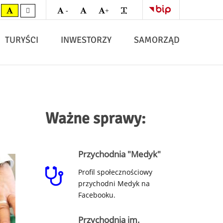
Zmniejsz
Domyślna
Zwiększ
Zwiększ
Tłumacz
zarno-
żółto-
-
+
czcionkę
czcionka
czcionkę
odstępy
języka
łty
czarny
migowego
on-
line
TURYŚCI
INWESTORZY
SAMORZĄD
Ważne sprawy:
Przychodnia "Medyk"
Profil społecznościowy
przychodni Medyk na
Facebooku.
Przychodnia im.